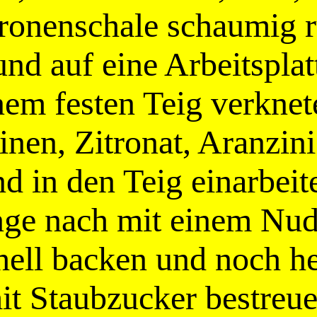
tronenschale schaumig 
nd auf eine Arbeitspla
nem festen Teig verkne
sinen, Zitronat, Aranzi
d in den Teig einarbei
nge nach mit einem Nud
hell backen und noch he
it Staubzucker bestreue