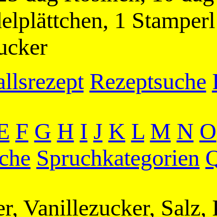
elplättchen, 1 Stamperl
zucker
llsrezept
Rezeptsuche
E
F
G
H
I
J
K
L
M
N
O
che
Spruchkategorien
Q
er, Vanillezucker, Salz