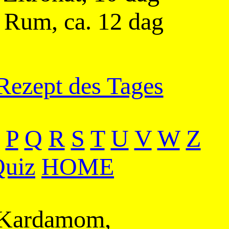
 Rum, ca. 12 dag
Rezept des Tages
P
Q
R
S
T
U
V
W
Z
uiz
HOME
, Kardamom,