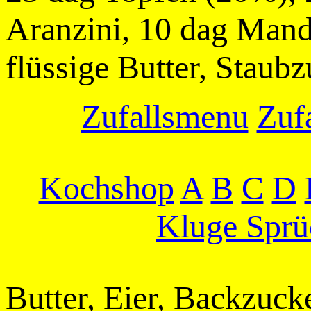
Aranzini, 10 dag Mand
flüssige Butter, Staub
Zufallsmenu
Zufa
Kochshop
A
B
C
D
Kluge Sprü
Butter, Eier, Backzuck