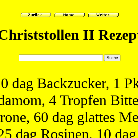
Christstollen II Rezep
 20 dag Backzucker, 1 Pk
rdamom, 4 Tropfen Bitte
trone, 60 dag glattes M
5 dag Rosinen, 10 dag 