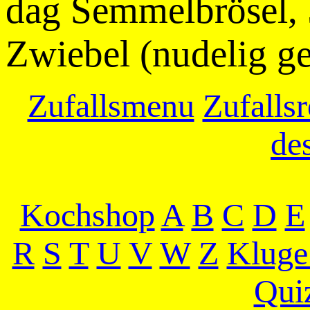
dag Semmelbrösel, 5
Zwiebel (nudelig ge
Zufallsmenu
Zufallsr
de
Kochshop
A
B
C
D
E
R
S
T
U
V
W
Z
Kluge
Qui