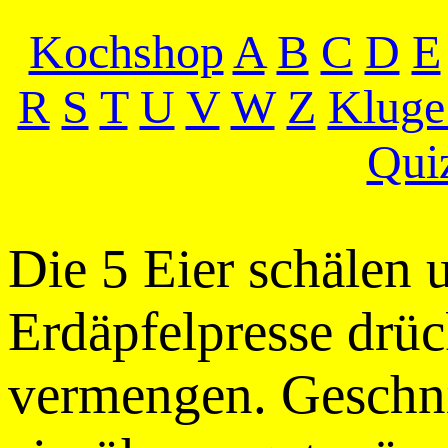
Kochshop
A
B
C
D
E
R
S
T
U
V
W
Z
Kluge
Qui
Die 5 Eier schälen 
Erdäpfelpresse drü
vermengen. Geschni