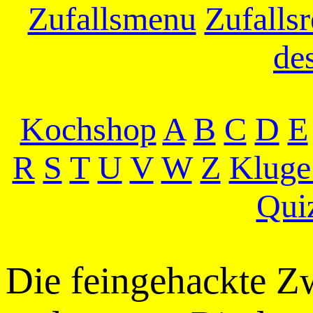
Zufallsmenu
Zufallsr
de
Kochshop
A
B
C
D
E
R
S
T
U
V
W
Z
Kluge
Qui
Die feingehackte Z