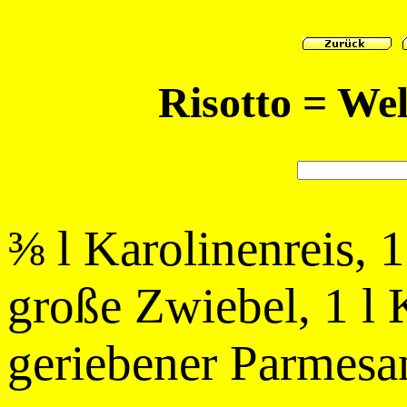
Risotto = We
⅜ l Karolinenreis, 
große Zwiebel, 1 l
geriebener Parmesan