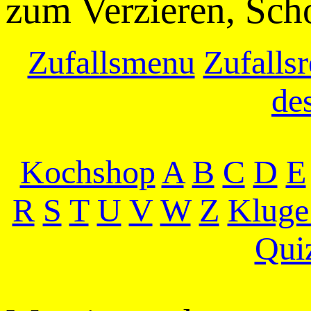
zum Verzieren, Sch
Zufallsmenu
Zufallsr
de
Kochshop
A
B
C
D
E
R
S
T
U
V
W
Z
Kluge
Qui