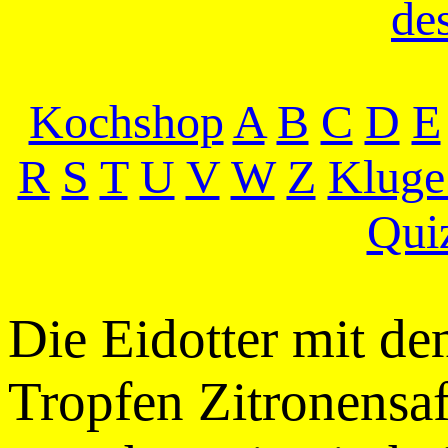
de
Kochshop
A
B
C
D
E
R
S
T
U
V
W
Z
Kluge
Qui
Die Eidotter mit de
Tropfen Zitronensaf