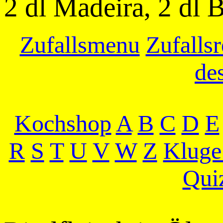
2 dl Madeira, 2 dl 
Zufallsmenu
Zufallsr
de
Kochshop
A
B
C
D
E
R
S
T
U
V
W
Z
Kluge
Qui