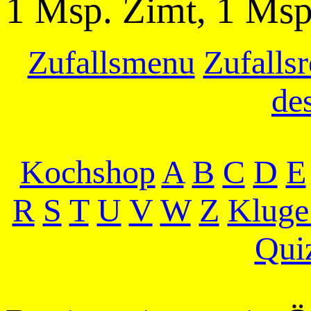
1 Msp. Zimt, 1 Ms
Zufallsmenu
Zufallsr
de
Kochshop
A
B
C
D
E
R
S
T
U
V
W
Z
Kluge
Qui