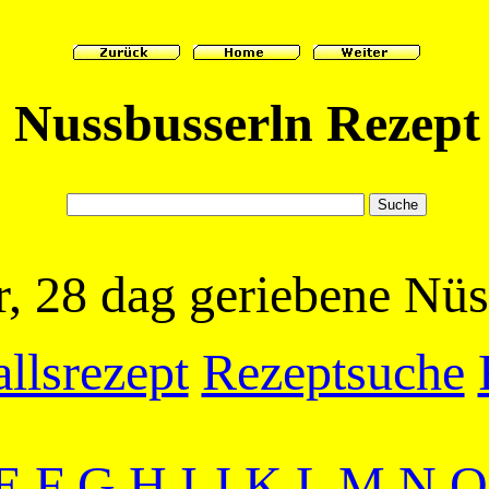
Nussbusserln Rezept
r, 28 dag geriebene Nü
llsrezept
Rezeptsuche
E
F
G
H
I
J
K
L
M
N
O