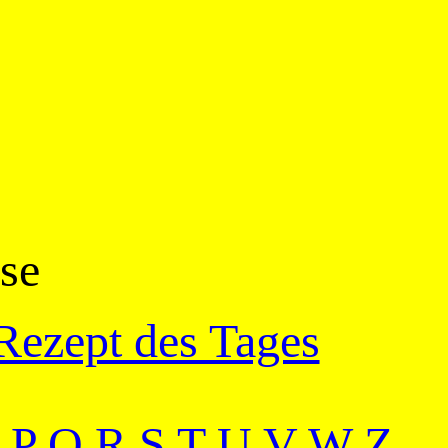
sse
Rezept des Tages
P
Q
R
S
T
U
V
W
Z