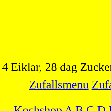
4 Eiklar, 28 dag Zucke
Zufallsmenu
Zufa
Kochshop
A
B
C
D