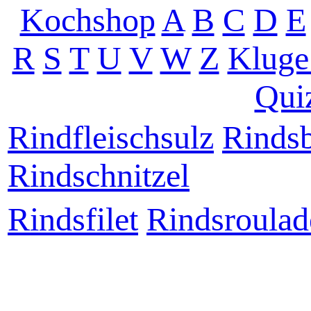
Kochshop
A
B
C
D
E
R
S
T
U
V
W
Z
Kluge
Qui
Rindfleischsulz
Rindsb
Rindschnitzel
Rindsfilet
Rindsroulad