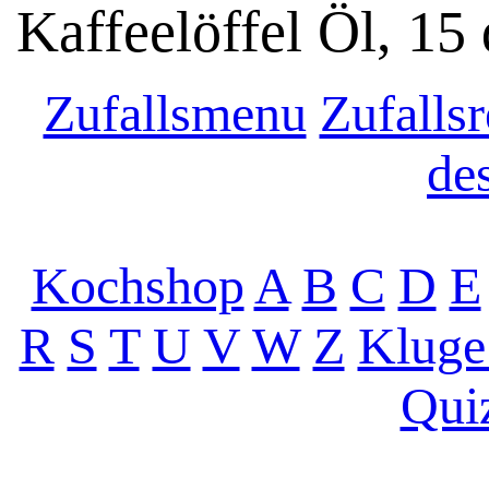
Kaffeelöffel Öl, 15
Zufallsmenu
Zufallsr
de
Kochshop
A
B
C
D
E
R
S
T
U
V
W
Z
Kluge
Qui