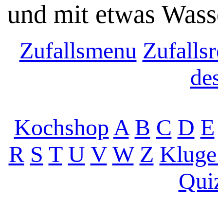
und mit etwas Wasse
Zufallsmenu
Zufallsr
de
Kochshop
A
B
C
D
E
R
S
T
U
V
W
Z
Kluge
Qui