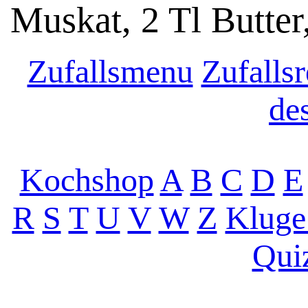
Muskat, 2 Tl Butte
Zufallsmenu
Zufallsr
de
Kochshop
A
B
C
D
E
R
S
T
U
V
W
Z
Kluge
Qui