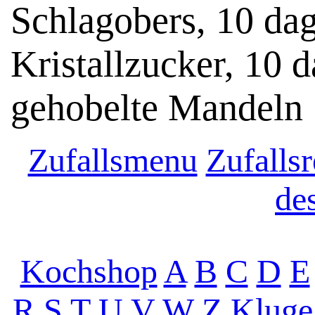
Schlagobers, 10 da
Kristallzucker, 10 d
gehobelte Mandeln
Zufallsmenu
Zufallsr
de
Kochshop
A
B
C
D
E
R
S
T
U
V
W
Z
Kluge