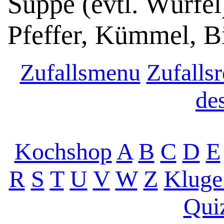
Suppe (evtl. Würfel
Pfeffer, Kümmel, B
Zufallsmenu
Zufallsr
de
Kochshop
A
B
C
D
E
R
S
T
U
V
W
Z
Kluge
Qui