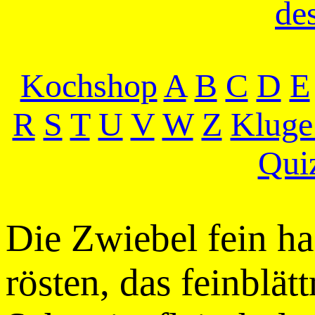
de
Kochshop
A
B
C
D
E
R
S
T
U
V
W
Z
Kluge
Qui
Die Zwiebel fein ha
rösten, das feinblät