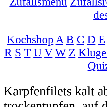
Zufallsmenu
Zufallsr
de
Kochshop
A
B
C
D
E
R
S
T
U
V
W
Z
Kluge
Qui
Karpfenfilets kalt 
trockentupfen, auf d