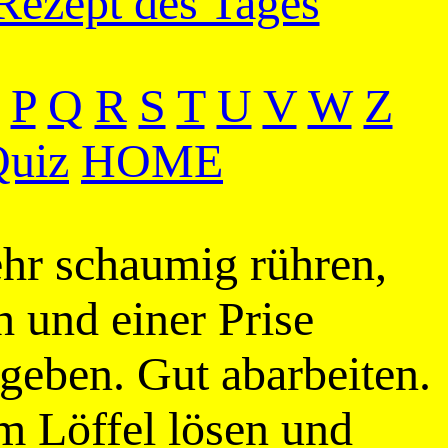
Rezept des Tages
P
Q
R
S
T
U
V
W
Z
uiz
HOME
ehr schaumig rühren,
 und einer Prise
geben. Gut abarbeiten.
m Löffel lösen und