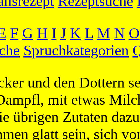
llsrezept
Rezeptsuche
E
F
G
H
I
J
K
L
M
N
O
che
Spruchkategorien
Q
cker und den Dottern s
ampfl, mit etwas Milch
ie übrigen Zutaten dazu
men glatt sein, sich vo