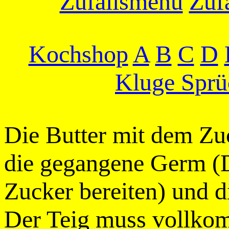
Zufallsmenu
Zufa
Kochshop
A
B
C
D
Kluge Sprü
Die Butter mit dem Zu
die gegangene Germ (D
Zucker bereiten) und d
Der Teig muss vollkom