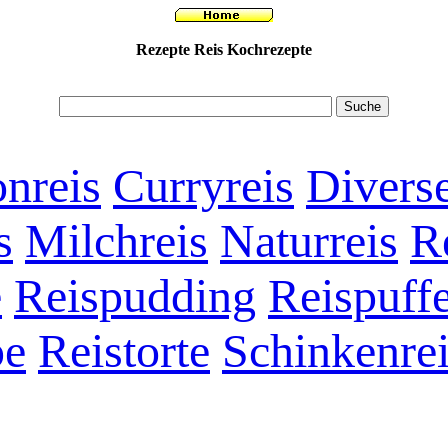
Rezepte Reis Kochrezepte
nreis
Curryreis
Diverse
s
Milchreis
Naturreis
R
e
Reispudding
Reispuff
pe
Reistorte
Schinkenre