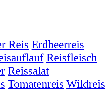
r Reis
Erdbeerreis
eisauflauf
Reisfleisch
er
Reissalat
is
Tomatenreis
Wildreis