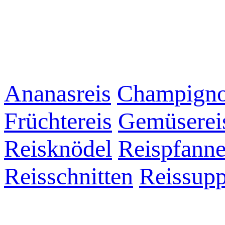
Ananasreis
Champigno
Früchtereis
Gemüserei
Reisknödel
Reispfann
Reisschnitten
Reissup